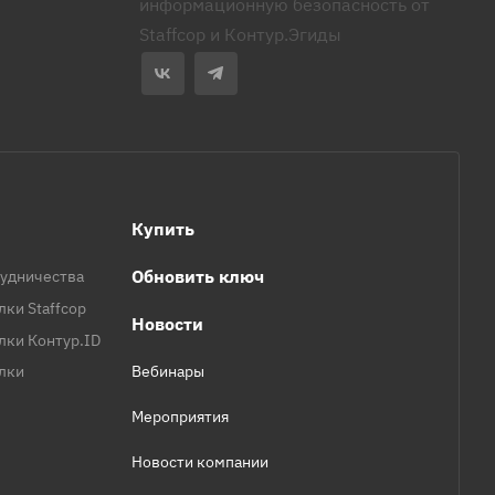
информационную безопасность от
Staffcop и Контур.Эгиды
Купить
Обновить ключ
удничества
лки Staffcop
Новости
лки Контур.ID
елки
Вебинары
Мероприятия
Новости компании