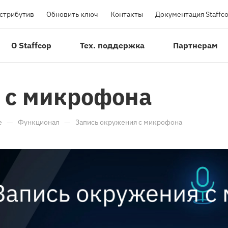
истрибутив
Обновить ключ
Контакты
Документация Staffc
О Staffcop
Тех. поддержка
Партнерам
 с микрофона
—
—
e
Функционал
Запись окружения с микрофона