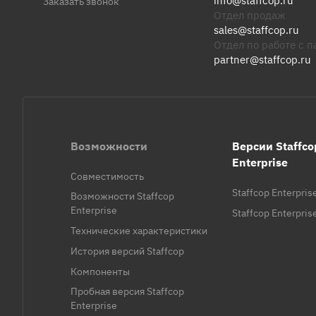
info@staffcop.ru
Заказать звонок
Отдел продаж
sales@staffcop.ru
Отдел по работе с 
partner@staffcop.ru
Возможности
Версии Staffco
Enterprise
Совместимость
Staffcop Enterpris
Возможности Staffcop
Enterprise
Staffcop Enterpri
Технические характеристики
История версий Staffcop
Компоненты
Пробная версия Staffcop
Enterprise