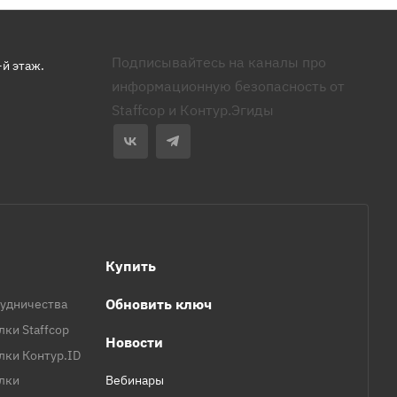
Подписывайтесь на каналы про
-й этаж.
информационную безопасность от
Staffcop и Контур.Эгиды
Купить
Обновить ключ
удничества
лки Staffcop
Новости
лки Контур.ID
елки
Вебинары