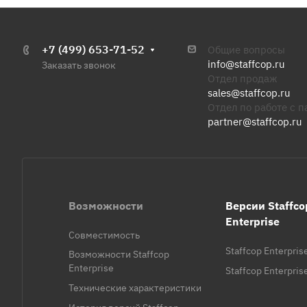
+7 (499) 653-71-52
Общие вопросы
info@staffcop.ru
Заказать звонок
Отдел продаж
sales@staffcop.ru
Отдел по работе с 
partner@staffcop.ru
Возможности
Версии Staffco
Enterprise
Совместимость
Staffcop Enterpris
Возможности Staffcop
Enterprise
Staffcop Enterpri
Технические характеристики