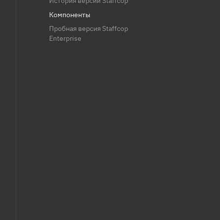
История версий Staffcop
Компоненты
Пробная версия Staffcop
Enterprise