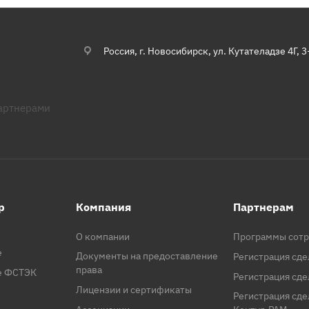
Россия, г. Новосибирск, ул. Кутателадзе 4Г, 3
партнерами
p
Компания
Партнерам
О компании
Программы сотр
e
Документы на предоставление
Регистрация сде
права
se ФСТЭК
Регистрация сде
Лицензии и сертификаты
Регистрация сд