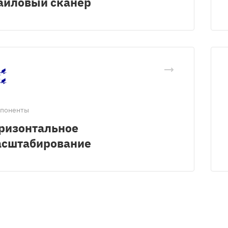
айловый сканер
поненты
ризонтальное
асштабирование