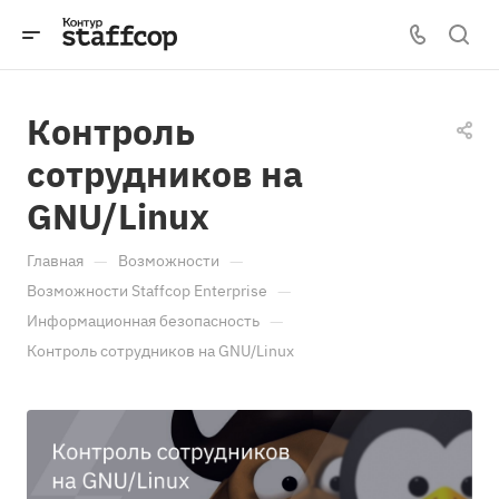
Контроль
сотрудников на
GNU/Linux
—
—
Главная
Возможности
—
Возможности Staffcop Enterprise
—
Информационная безопасность
Контроль сотрудников на GNU/Linux