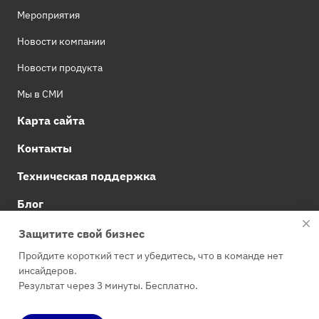
Мероприятия
Новости компании
Новости продукта
Мы в СМИ
Карта сайта
Контакты
Техническая поддержка
Блог
Документация Staffcop Enterprise
Защитите свой бизнес
Пройдите короткий тест и убедитесь, что в команде нет
инсайдеров.
© 2026 ООО "АТОМ БЕЗОПАСНОСТЬ"
Результат через 3 минуты. Бесплатно.
Политика обработки персональных данных