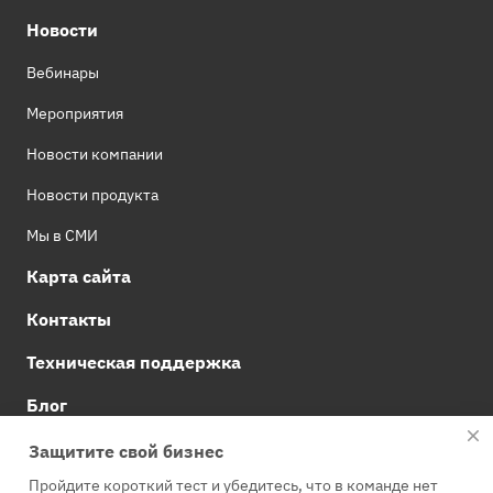
Новости
Вебинары
Мероприятия
Новости компании
Новости продукта
Мы в СМИ
Карта сайта
Контакты
Техническая поддержка
Блог
Документация Staffcop Enterprise
Защитите свой бизнес
Пройдите короткий тест и убедитесь, что в команде нет